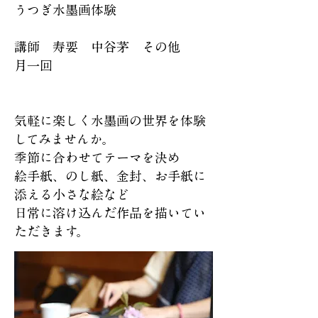
うつぎ水墨画体験
講師 寿要 中谷茅 その他
月一回
​気軽に楽しく水墨画の世界を体験
してみませんか。
季節に合わせてテーマを決め
絵手紙、のし紙、金封、お手紙に
添える小さな絵など
​日常に溶け込んだ作品を描いてい
ただきます。