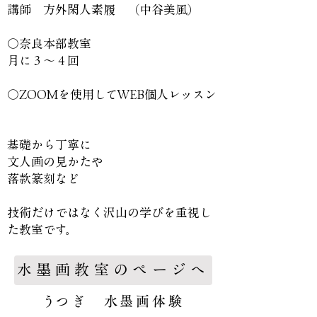
​講師 方外閑人素履 （中谷美風）
​〇奈良本部教室
月に３～４回
​〇ZOOMを使用してWEB個人レッスン
基礎から丁寧に
文人画の見かたや
落款篆刻など
​技術だけではなく沢山の学びを重視し
た教室です。
水墨画教室のページへ
​うつぎ 水墨画体験