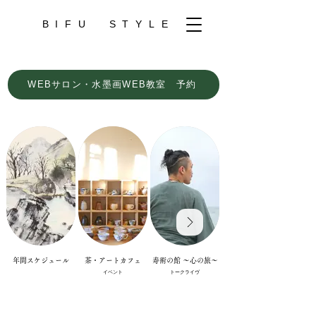
BIFU
STYLE
WEBサロン・水墨画WEB教室 予約
年間スケジュール
茶・アートカフェ
寿術の館 ～心の旅～
水墨画・煎茶美風流
イベント
トークライヴ