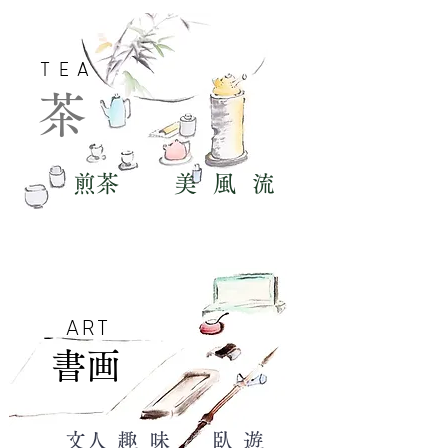
TEA
​茶
​煎茶 美風流
​ART
​書画
​文人趣味 臥遊