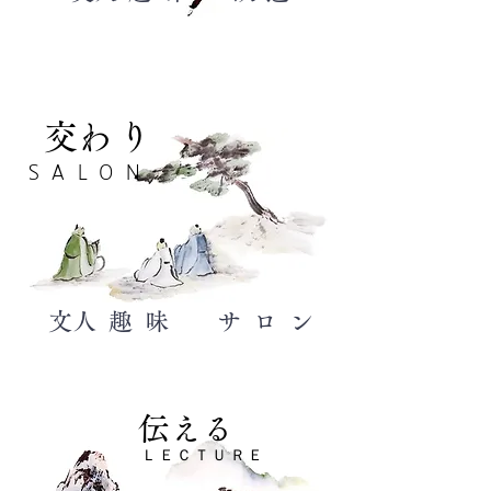
​交わり
SALON
​文人趣味 サロン
​伝える
​ＬＥＣＴＵＲＥ